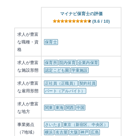
マイナビ保育士の評価
(9.6 / 10)
求人が豊富
な職種・資
保育士
格
求人が豊富
保育所
院内保育
企業内保育
な施設形態
認定こども園
学童施設
求人が豊富
正社員（正職員）
契約社員
な雇用形態
パート（アルバイト）
求人が豊富
関東
東海
関西
中国
な地方
事業拠点
さいたま
東京（新宿区、中央区）
（7地域）
横浜
名古屋
大阪
神戸
広島