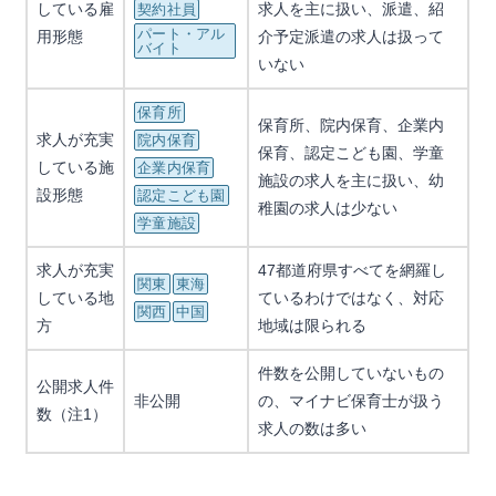
している雇
求人を主に扱い、派遣、紹
契約社員
パート・アル
用形態
介予定派遣の求人は扱って
バイト
いない
保育所
保育所、院内保育、企業内
求人が充実
院内保育
保育、認定こども園、学童
している施
企業内保育
施設の求人を主に扱い、幼
設形態
認定こども園
稚園の求人は少ない
学童施設
求人が充実
47都道府県すべてを網羅し
関東
東海
している地
ているわけではなく、対応
関西
中国
方
地域は限られる
件数を公開していないもの
公開求人件
非公開
の、マイナビ保育士が扱う
数（注1）
求人の数は多い