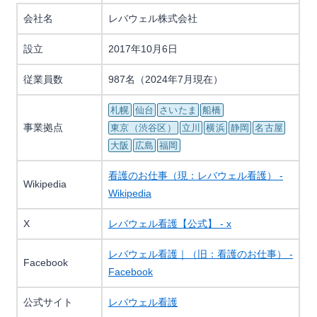
会社名
レバウェル株式会社
設立
2017年10月6日
従業員数
987名（2024年7月現在）
札幌
仙台
さいたま
船橋
事業拠点
東京（渋谷区）
立川
横浜
静岡
名古屋
大阪
広島
福岡
看護のお仕事（現：レバウェル看護） -
Wikipedia
Wikipedia
X
レバウェル看護【公式】 - x
レバウェル看護｜（旧：看護のお仕事） -
Facebook
Facebook
公式サイト
レバウェル看護