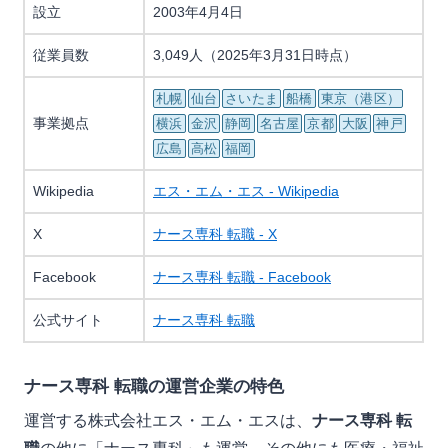
設立
2003年4月4日
従業員数
3,049人（2025年3月31日時点）
札幌
仙台
さいたま
船橋
東京（港区）
事業拠点
横浜
金沢
静岡
名古屋
京都
大阪
神戸
広島
高松
福岡
Wikipedia
エス・エム・エス - Wikipedia
X
ナース専科 転職 - X
Facebook
ナース専科 転職 - Facebook
公式サイト
ナース専科 転職
ナース専科 転職の運営企業の特色
運営する株式会社エス・エム・エスは、
ナース専科 転