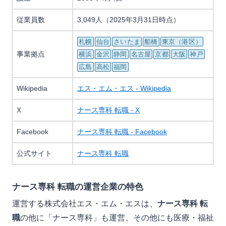
従業員数
3,049人（2025年3月31日時点）
札幌
仙台
さいたま
船橋
東京（港区）
事業拠点
横浜
金沢
静岡
名古屋
京都
大阪
神戸
広島
高松
福岡
Wikipedia
エス・エム・エス - Wikipedia
X
ナース専科 転職 - X
Facebook
ナース専科 転職 - Facebook
公式サイト
ナース専科 転職
ナース専科 転職の運営企業の特色
運営する株式会社エス・エム・エスは、
ナース専科 転
職
の他に「ナース専科」も運営、その他にも医療・福祉