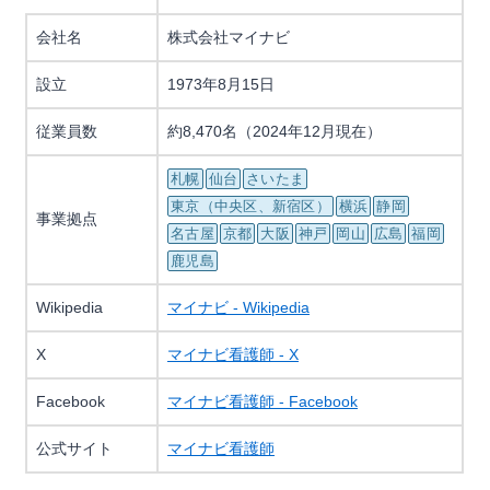
会社名
株式会社マイナビ
設立
1973年8月15日
従業員数
約8,470名（2024年12月現在）
札幌
仙台
さいたま
東京（中央区、新宿区）
横浜
静岡
事業拠点
名古屋
京都
大阪
神戸
岡山
広島
福岡
鹿児島
Wikipedia
マイナビ - Wikipedia
X
マイナビ看護師 - X
Facebook
マイナビ看護師 - Facebook
公式サイト
マイナビ看護師