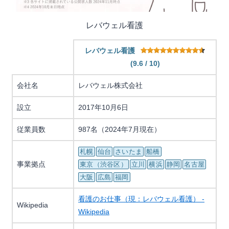
レバウェル看護
レバウェル看護
(9.6 / 10)
会社名
レバウェル株式会社
設立
2017年10月6日
従業員数
987名（2024年7月現在）
札幌
仙台
さいたま
船橋
事業拠点
東京（渋谷区）
立川
横浜
静岡
名古屋
大阪
広島
福岡
看護のお仕事（現：レバウェル看護） -
Wikipedia
Wikipedia