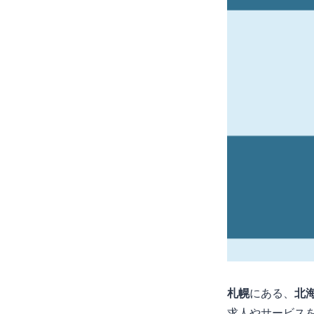
札幌
にある、
北
求人やサービスを