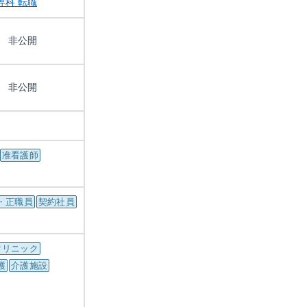
専科 転職
非公開
非公開
准看護師
・正職員
契約社員
クリニック
護
介護施設