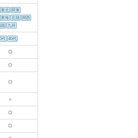
東北
関東
東海
北陸
関西
四国
九州
30代
40代
◎
◎
◎
○
◎
◎