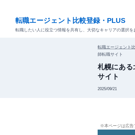
内
容
転職エージェント比較登録・PLUS
を
ス
転職したい人に役立つ情報を共有し、大切なキャリアの選択を
キ
ッ
転職エージェント比
プ
師転職サイト
札幌にある
サイト
2025/09/21
※本ページは広告