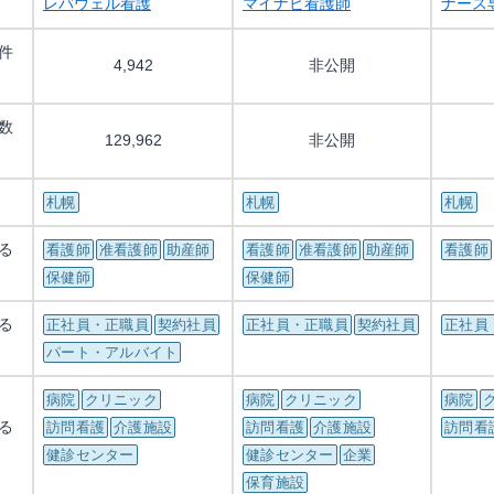
レバウェル看護
マイナビ看護師
ナース
件
4,942
非公開
数
129,962
非公開
札幌
札幌
札幌
る
看護師
准看護師
助産師
看護師
准看護師
助産師
看護師
保健師
保健師
る
正社員・正職員
契約社員
正社員・正職員
契約社員
正社員
パート・アルバイト
病院
クリニック
病院
クリニック
病院
る
訪問看護
介護施設
訪問看護
介護施設
訪問看
健診センター
健診センター
企業
保育施設