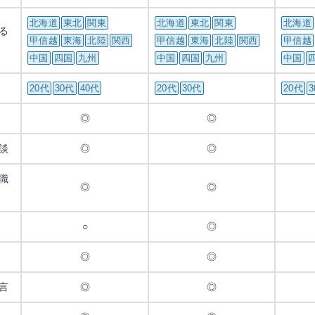
北海道
東北
関東
北海道
東北
関東
北海道
る
甲信越
東海
北陸
関西
甲信越
東海
北陸
関西
甲信越
中国
四国
九州
中国
四国
九州
中国
20代
30代
40代
20代
30代
20代
◎
◎
談
◎
◎
職
◎
◎
○
◎
◎
◎
言
◎
◎