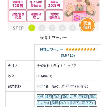
保育士ワーカー
保育士ワーカー
(9.6 / 10)
会社名
株式会社トライトキャリア
設立
2014年2月
従業員数
7,937名（連結、2024年12月時点）
札幌
盛岡
仙台
郡山
水戸
宇都宮
高崎
さいたま
船橋
東京（品川区、新宿区）