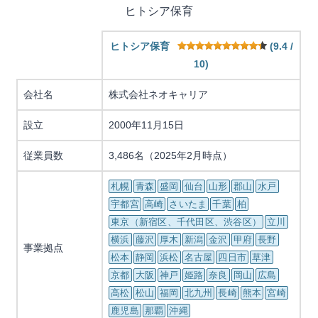
ヒトシア保育
ヒトシア保育
(9.4 /
10)
会社名
株式会社ネオキャリア
設立
2000年11月15日
従業員数
3,486名（2025年2月時点）
札幌
青森
盛岡
仙台
山形
郡山
水戸
宇都宮
高崎
さいたま
千葉
柏
東京（新宿区、千代田区、渋谷区）
立川
横浜
藤沢
厚木
新潟
金沢
甲府
長野
事業拠点
松本
静岡
浜松
名古屋
四日市
草津
京都
大阪
神戸
姫路
奈良
岡山
広島
高松
松山
福岡
北九州
長崎
熊本
宮崎
鹿児島
那覇
沖縄