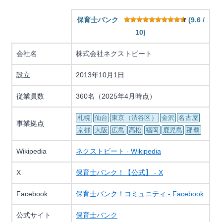
保育士バンク
(9.6 /
10)
会社名
株式会社ネクストビート
設立
2013年10月1日
従業員数
360名（2025年4月時点）
札幌
仙台
東京（渋谷区）
金沢
名古屋
事業拠点
京都
大阪
広島
高松
福岡
鹿児島
那覇
Wikipedia
ネクストビート - Wikipedia
X
保育士バンク！【公式】 - X
Facebook
保育士バンク！コミュニティ - Facebook
公式サイト
保育士バンク