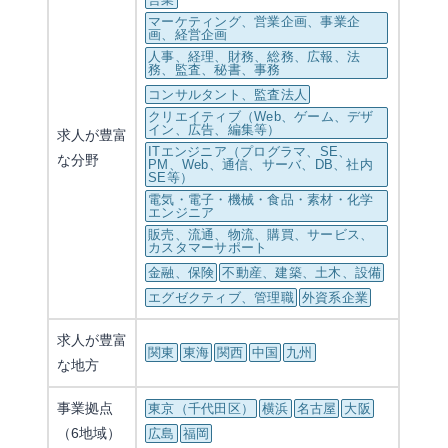
マーケティング、営業企画、事業企
画、経営企画
人事、経理、財務、総務、広報、法
務、監査、秘書、事務
コンサルタント、監査法人
クリエイティブ（Web、ゲーム、デザ
イン、広告、編集等）
求人が豊富
ITエンジニア（プログラマ、SE、
な分野
PM、Web、通信、サーバ、DB、社内
SE等）
電気・電子・機械・食品・素材・化学
エンジニア
販売、流通、物流、購買、サービス、
カスタマーサポート
金融、保険
不動産、建築、土木、設備
エグゼクティブ、管理職
外資系企業
求人が豊富
関東
東海
関西
中国
九州
な地方
事業拠点
東京（千代田区）
横浜
名古屋
大阪
（6地域）
広島
福岡