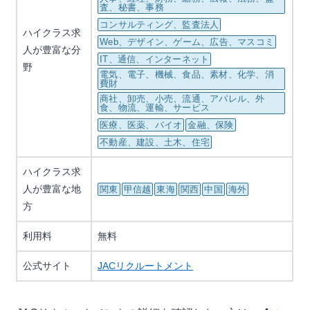
査、秘書、事務
コンサルティング、監査法人
ハイクラス求
Web、デザイン、ゲーム、広告、マスコミ
人が豊富な分
IT、通信、インターネット
野
電気、電子、機械、食品、素材、化学、消
費財
商社、卸売、小売、流通、アパレル、外
食、物流、運輸、サービス
医療、医薬、バイオ
金融、保険
不動産、建設、土木、住宅
ハイクラス求
人が豊富な地
関東
甲信越
東海
関西
中国
海外
方
利用料
無料
公式サイト
JACリクルートメント