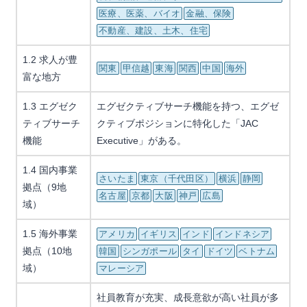
医療、医薬、バイオ
金融、保険
不動産、建設、土木、住宅
1.2 求人が豊
関東
甲信越
東海
関西
中国
海外
富な地方
1.3 エグゼク
エグゼクティブサーチ機能を持つ、エグゼ
ティブサーチ
クティブポジションに特化した「JAC
機能
Executive」がある。
1.4 国内事業
さいたま
東京（千代田区）
横浜
静岡
拠点（9地
名古屋
京都
大阪
神戸
広島
域）
1.5 海外事業
アメリカ
イギリス
インド
インドネシア
拠点（10地
韓国
シンガポール
タイ
ドイツ
ベトナム
域）
マレーシア
社員教育が充実、成長意欲が高い社員が多