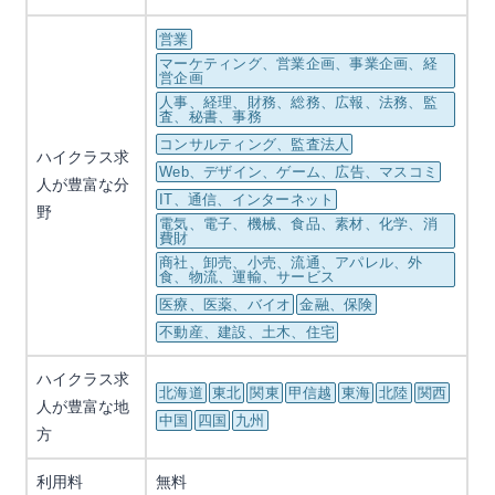
営業
マーケティング、営業企画、事業企画、経
営企画
人事、経理、財務、総務、広報、法務、監
査、秘書、事務
コンサルティング、監査法人
ハイクラス求
Web、デザイン、ゲーム、広告、マスコミ
人が豊富な分
IT、通信、インターネット
野
電気、電子、機械、食品、素材、化学、消
費財
商社、卸売、小売、流通、アパレル、外
食、物流、運輸、サービス
医療、医薬、バイオ
金融、保険
不動産、建設、土木、住宅
ハイクラス求
北海道
東北
関東
甲信越
東海
北陸
関西
人が豊富な地
中国
四国
九州
方
利用料
無料