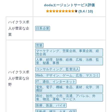
dodaエージェントサービス評価
(9.4 / 10)
ハイクラス求
人が豊富な企
日系企業
業
営業
マーケティング、営業企画、事業企画、経
営企画
人事、経理、財務、総務、広報、法務、監
査、秘書、事務
コンサルティング、監査法人
ハイクラス求
Web、デザイン、ゲーム、広告、マスコミ
人が豊富な分
IT、通信、インターネット
野
電気、電子、機械、食品、素材、化学、消
費財
商社、卸売、小売、流通、アパレル、外
食、物流、運輸、サービス
医療、医薬、バイオ
不動産、建設、土木、住宅