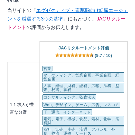
当サイトの「
エグゼクティブ・管理職向け転職エージェ
ントを厳選する3つの基準
」にもとづく、
JACリクルー
トメント
の評価からお伝えします。
JACリクルートメント評価
(9.7 / 10)
営業
マーケティング、営業企画、事業企画、経
営企画
人事、経理、財務、総務、広報、法務、監
査、秘書、事務
コンサルティング、監査法人
1.1 求人が豊
Web、デザイン、ゲーム、広告、マスコミ
富な分野
IT、通信、インターネット
電気、電子、機械、食品、素材、化学、消
費財
商社、卸売、小売、流通、アパレル、外
食、物流、運輸、サービス