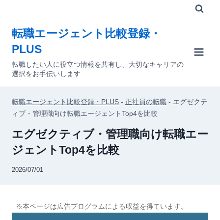
内
容
転職エージェント比較登録・
を
PLUS
ス
キ
転職したい人に役立つ情報を共有し、大切なキャリアの
選択をお手伝いします
ッ
プ
転職エージェント比較登録・PLUS
-
正社員の転職
-
エグゼクテ
ィブ・管理職向け転職エージェントTop4を比較
エグゼクティブ・管理職向け転職エー
ジェントTop4を比較
2026/07/01
※本ページは広告プログラムによる収益を得ています。