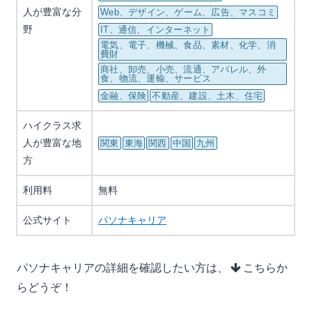
人が豊富な分
Web、デザイン、ゲーム、広告、マスコミ
野
IT、通信、インターネット
電気、電子、機械、食品、素材、化学、消
費財
商社、卸売、小売、流通、アパレル、外
食、物流、運輸、サービス
金融、保険
不動産、建設、土木、住宅
ハイクラス求
人が豊富な地
関東
東海
関西
中国
九州
方
利用料
無料
公式サイト
パソナキャリア
パソナキャリアの詳細を確認したい方は、
こちらか
らどうぞ！